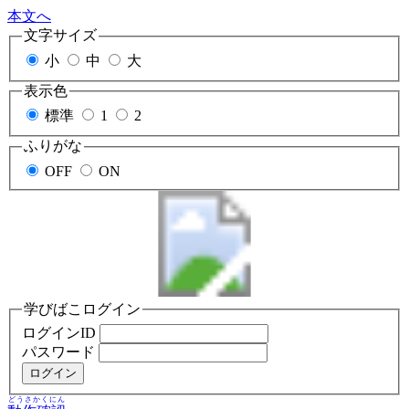
本文へ
文字サイズ
小
中
大
表示色
標準
1
2
ふりがな
OFF
ON
学びばこログイン
ログインID
パスワード
どうさかくにん