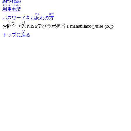
動作確認
りようしんせい
利用申請
わす
かた
パスワードをお
忘
れの
方
といあわ
さき
お
問合
せ
先
NISE学びラボ担当
a-manabilabo@nise.go.jp
もど
トップに
戻
る